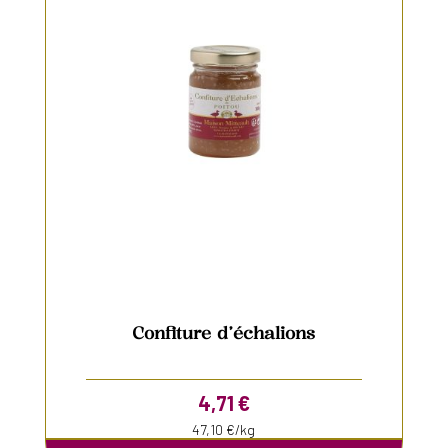
Confiture d’échalions
4,71
€
47,10 €/kg