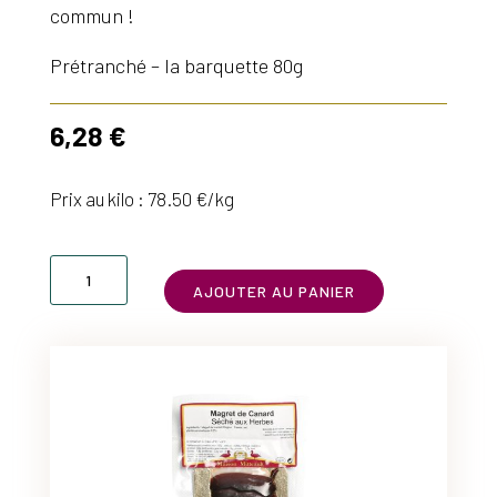
commun !
Prétranché – la barquette 80g
6,28
€
Prix au kilo : 78.50 €/kg
quantité
AJOUTER AU PANIER
de
Magret
de
canard
séché
prétranché