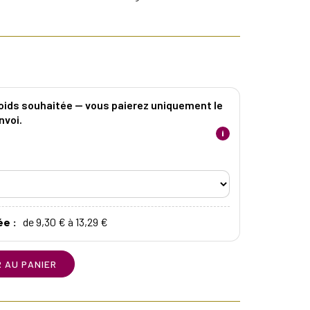
poids souhaitée — vous paierez uniquement le
nvoi.
i
ée :
de 9,30 € à 13,29 €
 AU PANIER