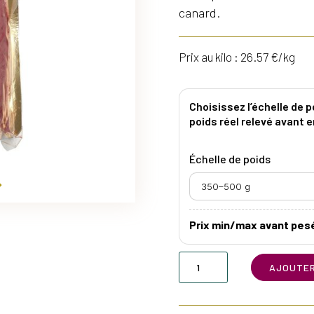
canard.
Prix au kilo : 26.57 €/kg
Choisissez l’échelle de 
poids réel relevé avant e
Échelle de poids
Prix min/max avant pes
quantité
AJOUTER
de
Magret