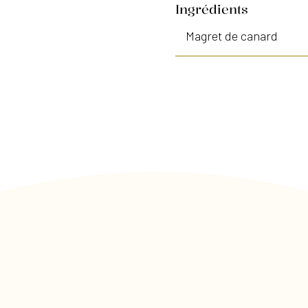
de
Ingrédients
canard
Magret de canard