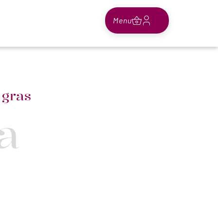
Menu
 gras
la