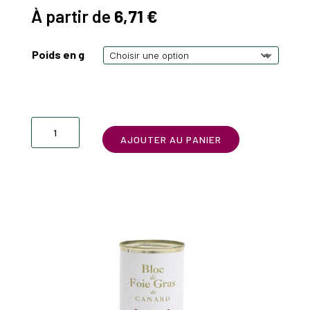
À partir de
6,71
€
Poids en g
quantité
AJOUTER AU PANIER
de
Bloc
de
foie
gras
(97%
foie
gras)