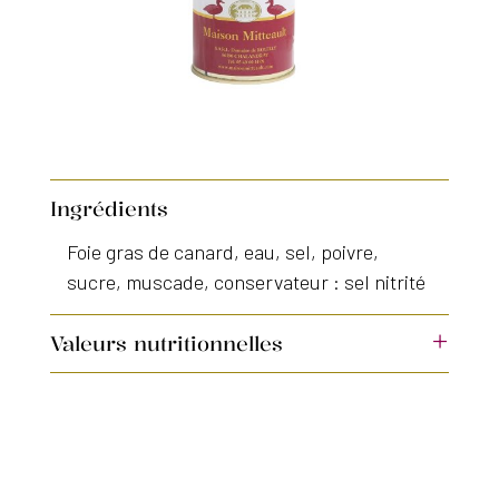
Ingrédients
Foie gras de canard, eau, sel, poivre,
sucre, muscade, conservateur : sel nitrité
+
Valeurs nutritionnelles
Valeurs nutritionnelles pour 100g énergie
: 2180kJ/529kcal matières grasses : 56g
dont acides gras saturés : 26g glucides :
1,8g dont sucres : 1,5g protéines : 5,4g sel